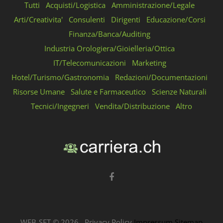
Tutti
Acquisti/Logistica
Amministrazione/Legale
Arti/Creativita'
Consulenti
Dirigenti
Educazione/Corsi
Finanza/Banca/Auditing
Industria Orologiera/Gioielleria/Ottica
IT/Telecomunicazioni
Marketing
Hotel/Turismo/Gastronomia
Redazioni/Documentazioni
Risorse Umane
Salute e Farmaceutico
Scienze Naturali
Tecnici/Ingegneri
Vendita/Distribuzione
Altro
WEB-SET ©
2026
.
Privacy Policy
Impressum
Sitemap