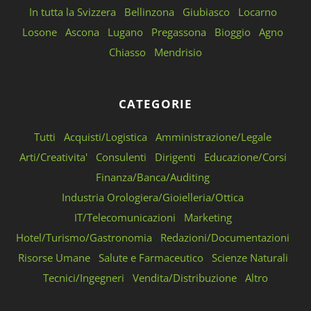
In tutta la Svizzera
Bellinzona
Giubiasco
Locarno
Losone
Ascona
Lugano
Pregassona
Bioggio
Agno
Chiasso
Mendrisio
CATEGORIE
Tutti
Acquisti/Logistica
Amministrazione/Legale
Arti/Creativita'
Consulenti
Dirigenti
Educazione/Corsi
Finanza/Banca/Auditing
Industria Orologiera/Gioielleria/Ottica
IT/Telecomunicazioni
Marketing
Hotel/Turismo/Gastronomia
Redazioni/Documentazioni
Risorse Umane
Salute e Farmaceutico
Scienze Naturali
Tecnici/Ingegneri
Vendita/Distribuzione
Altro