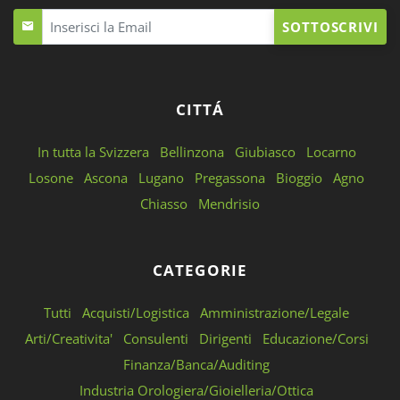
SOTTOSCRIVI
CITTÁ
In tutta la Svizzera
Bellinzona
Giubiasco
Locarno
Losone
Ascona
Lugano
Pregassona
Bioggio
Agno
Chiasso
Mendrisio
CATEGORIE
Tutti
Acquisti/Logistica
Amministrazione/Legale
Arti/Creativita'
Consulenti
Dirigenti
Educazione/Corsi
Finanza/Banca/Auditing
Industria Orologiera/Gioielleria/Ottica