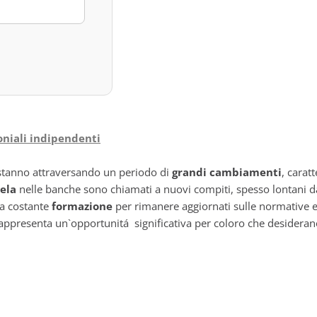
oniali indipendenti
tanno attraversando un periodo di
grandi cambiamenti
, carat
tela
nelle banche sono chiamati a nuovi compiti, spesso lontani dal
a costante
formazione
per rimanere aggiornati sulle normative e
rappresenta un`opportunitá significativa per coloro che desiderano