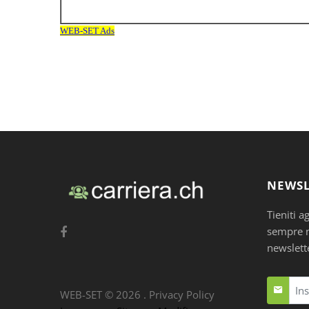
NEWSL
Tieniti a
sempre nu
newslett
WEB-SET ©
2026
.
Privacy Policy