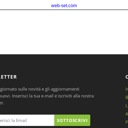
ETTER
ggiornato sulle novitá e gli aggiornamenti
I
ovi. Inserisci la tua e-mail e iscriviti alla nostra
B
er.
L
A
SOTTOSCRIVI
P