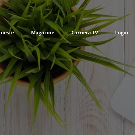
hieste
Magazine
Carriera TV
Login