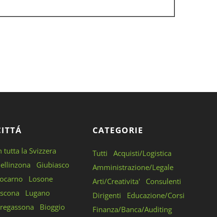
CITTÁ
CATEGORIE
n tutta la Svizzera
Tutti
Acquisti/Logistica
ellinzona
Giubiasco
Amministrazione/Legale
ocarno
Losone
Arti/Creativita'
Consulenti
scona
Lugano
Dirigenti
Educazione/Corsi
regassona
Bioggio
Finanza/Banca/Auditing