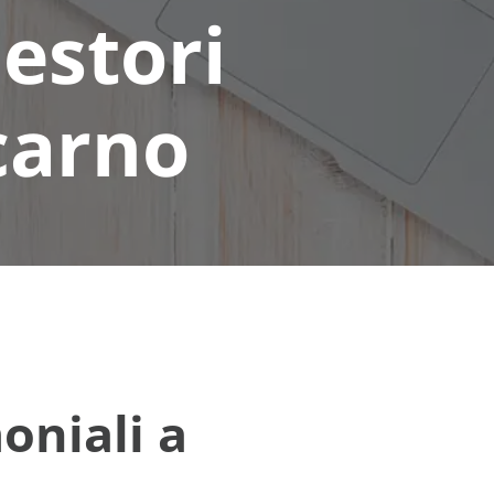
estori
carno
oniali a