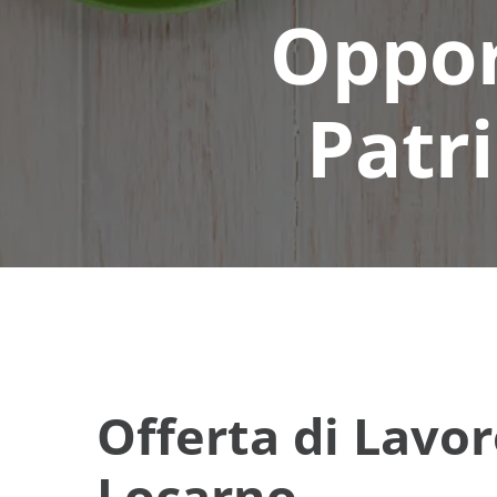
Oppor
Patr
Offerta di Lavor
Locarno