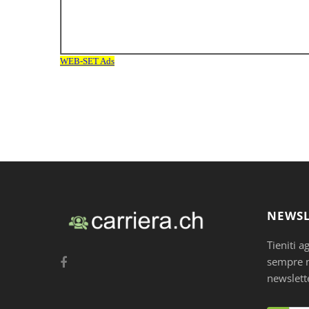
NEWSL
Tieniti a
sempre nu
newslett