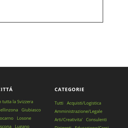
CITTÁ
CATEGORIE
n tutta la Svizzera
Tutti
Acquisti/Logistica
ellinzona
Giubiasco
Amministrazione/Legale
ocarno
Losone
Arti/Creativita'
Consulenti
scona
Lugano
Dirigenti
Educazione/Corsi