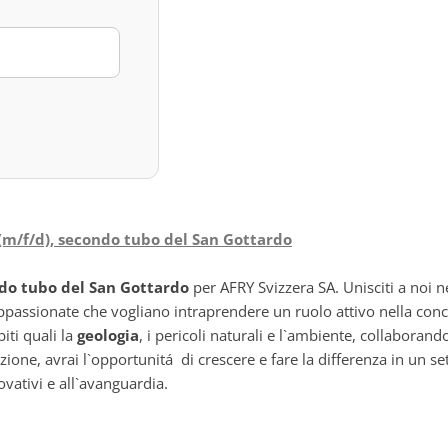
 (m/f/d), secondo tubo del San Gottardo
do tubo del San Gottardo
per AFRY Svizzera SA. Unisciti a noi n
 appassionate che vogliano intraprendere un ruolo attivo nella con
biti quali la
geologia
, i pericoli naturali e l`ambiente, collaborand
zione, avrai l`opportunitá di crescere e fare la differenza in un s
vativi e all`avanguardia.