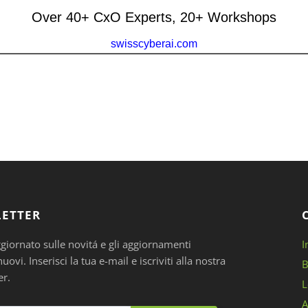
ETTER
ggiornato sulle novitá e gli aggiornamenti
I
ovi. Inserisci la tua e-mail e iscriviti alla nostra
B
er.
L
A