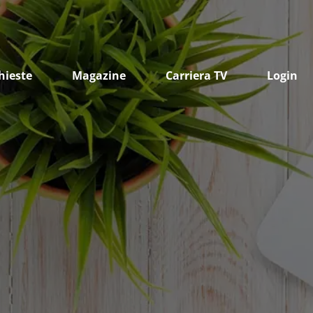
hieste
Magazine
Carriera TV
Login