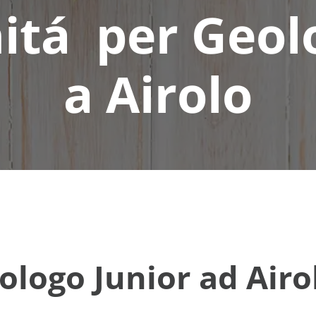
itá per Geolo
a Airolo
ogo Junior ad Airolo