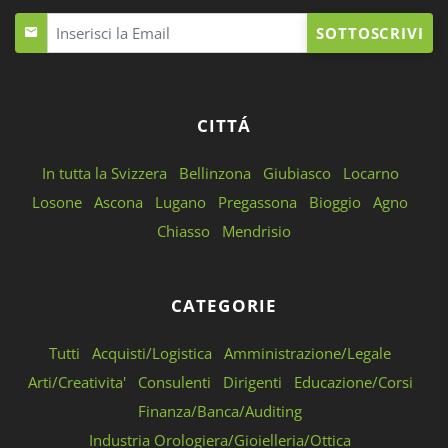
SOTTOSCRIVI
CITTÁ
In tutta la Svizzera
Bellinzona
Giubiasco
Locarno
Losone
Ascona
Lugano
Pregassona
Bioggio
Agno
Chiasso
Mendrisio
CATEGORIE
Tutti
Acquisti/Logistica
Amministrazione/Legale
Arti/Creativita'
Consulenti
Dirigenti
Educazione/Corsi
Finanza/Banca/Auditing
Industria Orologiera/Gioielleria/Ottica