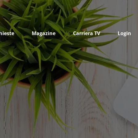
hieste
Magazine
Carriera TV
Login