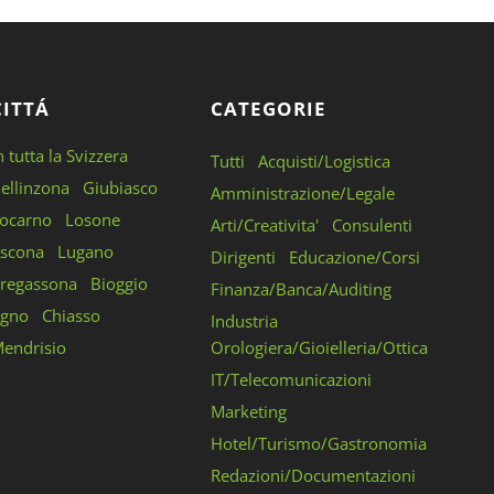
CITTÁ
CATEGORIE
n tutta la Svizzera
Tutti
Acquisti/Logistica
ellinzona
Giubiasco
Amministrazione/Legale
ocarno
Losone
Arti/Creativita'
Consulenti
scona
Lugano
Dirigenti
Educazione/Corsi
regassona
Bioggio
Finanza/Banca/Auditing
gno
Chiasso
Industria
endrisio
Orologiera/Gioielleria/Ottica
IT/Telecomunicazioni
Marketing
Hotel/Turismo/Gastronomia
Redazioni/Documentazioni