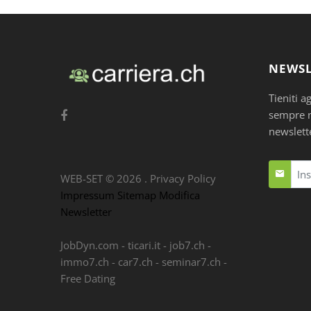
NEWSL
Tieniti a
sempre nu
newslett
WEB-SET ©
2026
.
Privacy Policy
Impressum
Sitemap
Modifica
Newsletter
JobDyn.com
-
ticari.it
-
job7.ch
-
immo7.ch
-
car7.ch
-
seminar7.ch
-
Free Dating