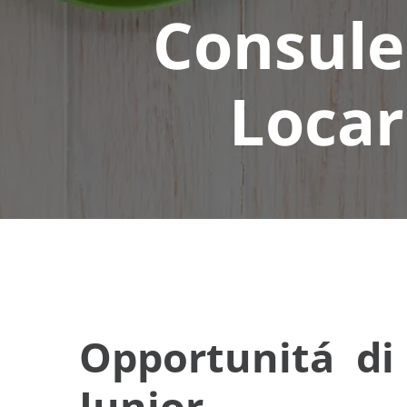
Consulen
Locar
Opportunitá di 
Junior