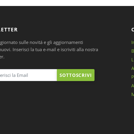
ETTER
ggiornato sulle novitá e gli aggiornamenti
I
ovi. Inserisci la tua e-mail e iscriviti alla nostra
B
er.
L
A
SOTTOSCRIVI
P
A
M