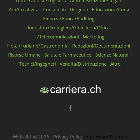
Tutti
Acquisti/Logistica
Amministrazione/Legale
Arti/Creativita'
Consulenti
Dirigenti
Educazione/Corsi
Finanza/Banca/Auditing
Industria Orologiera/Gioielleria/Ottica
IT/Telecomunicazioni
Marketing
Hotel/Turismo/Gastronomia
Redazioni/Documentazioni
Risorse Umane
Salute e Farmaceutico
Scienze Naturali
Tecnici/Ingegneri
Vendita/Distribuzione
Altro
WEB-SET ©
2026
.
Privacy Policy
Impressum
Sitemap