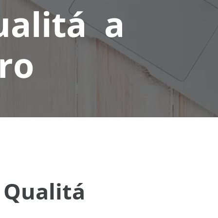
ualitá a
tro
o Qualitá