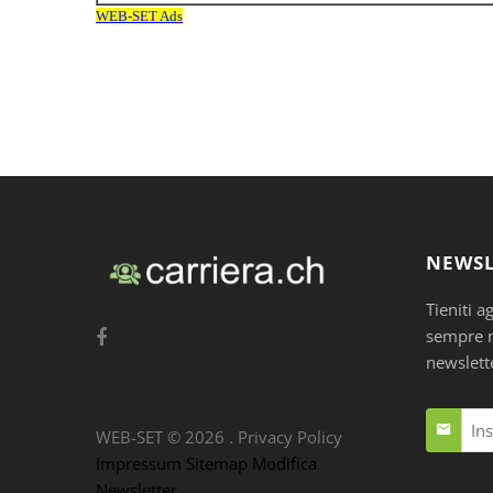
NEWSL
Tieniti a
sempre nu
newslett
WEB-SET ©
2026
.
Privacy Policy
Impressum
Sitemap
Modifica
Newsletter