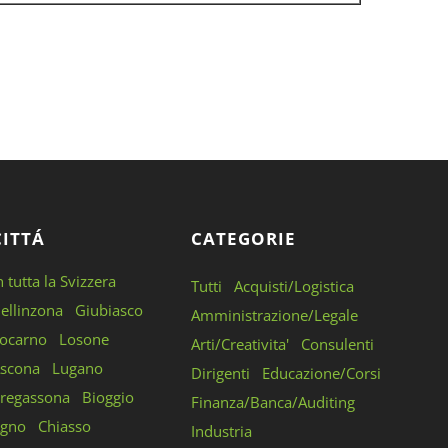
CITTÁ
CATEGORIE
n tutta la Svizzera
Tutti
Acquisti/Logistica
ellinzona
Giubiasco
Amministrazione/Legale
ocarno
Losone
Arti/Creativita'
Consulenti
scona
Lugano
Dirigenti
Educazione/Corsi
regassona
Bioggio
Finanza/Banca/Auditing
gno
Chiasso
Industria