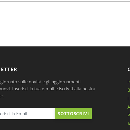
ETTER
ggiornato sulle novitá e gli aggiornamenti
I
ovi. Inserisci la tua e-mail e iscriviti alla nostra
B
er.
L
A
SOTTOSCRIVI
P
A