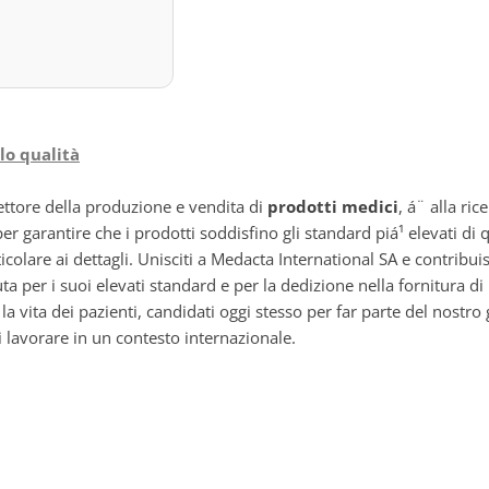
lo qualità
ettore della produzione e vendita di
prodotti medici
, á¨ alla ric
 garantire che i prodotti soddisfino gli standard piá¹ elevati di q
colare ai dettagli. Unisciti a Medacta International SA e contribui
a per i suoi elevati standard e per la dedizione nella fornitura di 
a vita dei pazienti, candidati oggi stesso per far parte del nost
i lavorare in un contesto internazionale.