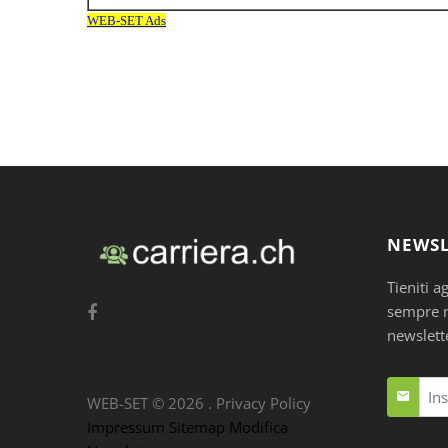
NEWSL
Tieniti a
sempre nu
newslett
WEB-SET ©
2026
.
Privacy Policy
Impressum
Sitemap
Modifica