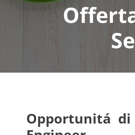
Offert
Se
Opportunitá di 
Engineer