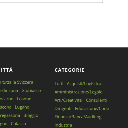
CITTÁ
CATEGORIE
n tutta la Svizzera
Tutti
Acquisti/Logistica
ellinzona
Giubiasco
Amministrazione/Legale
ocarno
Losone
Arti/Creativita'
Consulenti
scona
Lugano
Dirigenti
Educazione/Corsi
regassona
Bioggio
Finanza/Banca/Auditing
gno
Chiasso
Industria