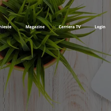
hieste
Magazine
Carriera TV
Login