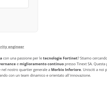
urity engineer
ca
con una passione per le
tecnologie Fortinet
? Stiamo cercando
vernance
e
miglioramento continuo
presso Tinext SA. Questa 
e nel nostro quartier generale a
Morbio Inferiore
. Unisciti a noi 
orando con un team dinamico e orientato all`innovazione.