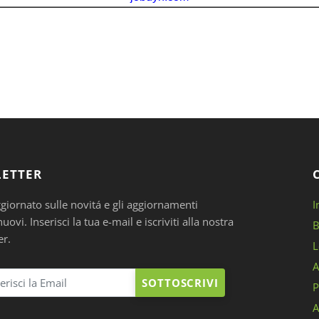
ETTER
ggiornato sulle novitá e gli aggiornamenti
I
ovi. Inserisci la tua e-mail e iscriviti alla nostra
B
er.
L
A
SOTTOSCRIVI
P
A