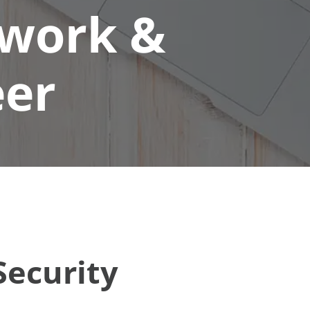
twork &
eer
Security