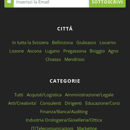
SOTTOSCRIVI
CITTÁ
In tutta la Svizzera
Bellinzona
Giubiasco
Locarno
Losone
Ascona
Lugano
Pregassona
Bioggio
Agno
Chiasso
Mendrisio
CATEGORIE
Tutti
Acquisti/Logistica
Amministrazione/Legale
Arti/Creativita'
Consulenti
Dirigenti
Educazione/Corsi
Finanza/Banca/Auditing
Industria Orologiera/Gioielleria/Ottica
IT/Telecomunicazioni
Marketing