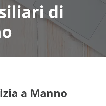
iliari di
no
lizia a Manno