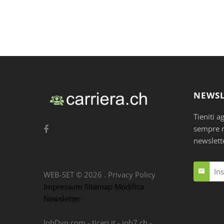
NEWSL
Tieniti a
sempre nu
newslett
WEB-SET ©
2026
.
Privacy Policy
Impressum
Sitemap
Modifica
Newsletter
JobDyn.com
-
ticari.it
-
job7.ch
-