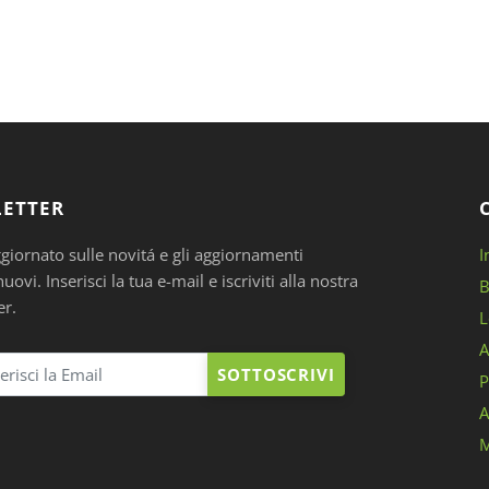
ETTER
ggiornato sulle novitá e gli aggiornamenti
I
ovi. Inserisci la tua e-mail e iscriviti alla nostra
B
er.
L
A
SOTTOSCRIVI
P
A
M