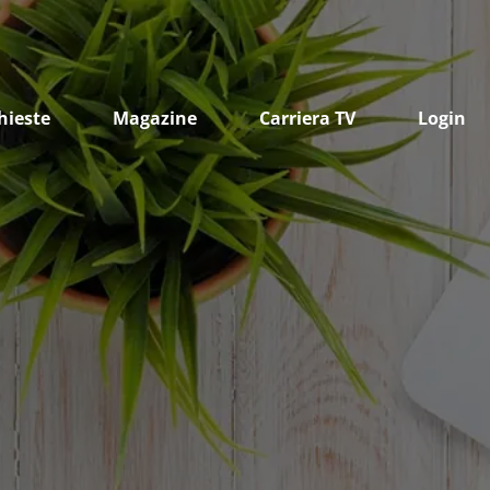
hieste
Magazine
Carriera TV
Login