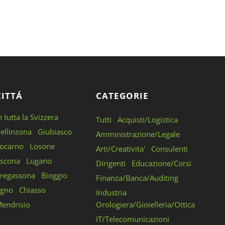
CITTÁ
CATEGORIE
n tutta la Svizzera
Tutti
Acquisti/Logistica
ellinzona
Giubiasco
Amministrazione/Legale
ocarno
Losone
Arti/Creativita'
Consulenti
scona
Lugano
Dirigenti
Educazione/Corsi
regassona
Bioggio
Finanza/Banca/Auditing
gno
Chiasso
Industria
endrisio
Orologiera/Gioielleria/Ottica
IT/Telecomunicazioni