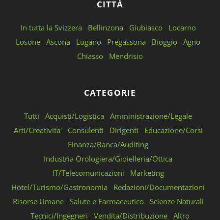
CITTÁ
In tutta la Svizzera
Bellinzona
Giubiasco
Locarno
Losone
Ascona
Lugano
Pregassona
Bioggio
Agno
Chiasso
Mendrisio
CATEGORIE
Tutti
Acquisti/Logistica
Amministrazione/Legale
Arti/Creativita'
Consulenti
Dirigenti
Educazione/Corsi
Finanza/Banca/Auditing
Industria Orologiera/Gioielleria/Ottica
IT/Telecomunicazioni
Marketing
Hotel/Turismo/Gastronomia
Redazioni/Documentazioni
Risorse Umane
Salute e Farmaceutico
Scienze Naturali
Tecnici/Ingegneri
Vendita/Distribuzione
Altro