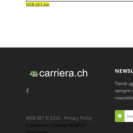
NEWSL
Tieniti a
sempre nu
newslett
WEB-SET ©
2026
.
Privacy Policy
Impressum
Sitemap
Modifica
Newsletter