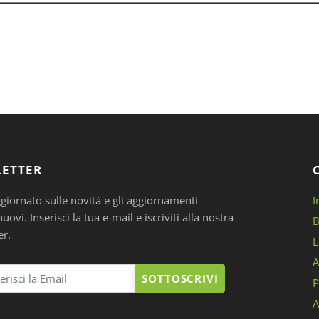
ETTER
ggiornato sulle novitá e gli aggiornamenti
I
ovi. Inserisci la tua e-mail e iscriviti alla nostra
B
er.
L
A
SOTTOSCRIVI
P
A