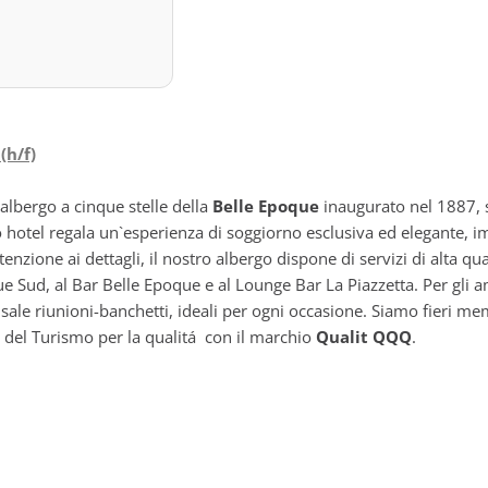
(h/f)
albergo a cinque stelle della
Belle Epoque
inaugurato nel 1887, s
tro hotel regala un`esperienza di soggiorno esclusiva ed elegante,
tenzione ai dettagli, il nostro albergo dispone di servizi di alta qua
 Sud, al Bar Belle Epoque e al Lounge Bar La Piazzetta. Per gli am
o sale riunioni-banchetti, ideali per ogni occasione. Siamo fieri m
ra del Turismo per la qualitá con il marchio
Qualit QQQ
.