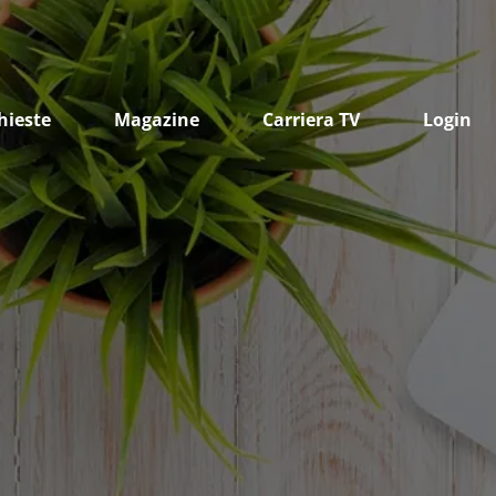
hieste
Magazine
Carriera TV
Login