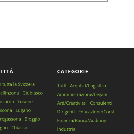
CITTÁ
CATEGORIE
n tutta la Svizzera
Tutti
Acquisti/Logistica
ellinzona
Giubiasco
Amministrazione/Legale
ocarno
Losone
Arti/Creativita'
Consulenti
scona
Lugano
Dirigenti
Educazione/Corsi
regassona
Bioggio
Finanza/Banca/Auditing
gno
Chiasso
Industria