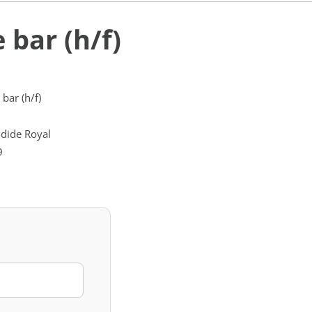
 bar (h/f)
bar (h/f)
ndide Royal
9