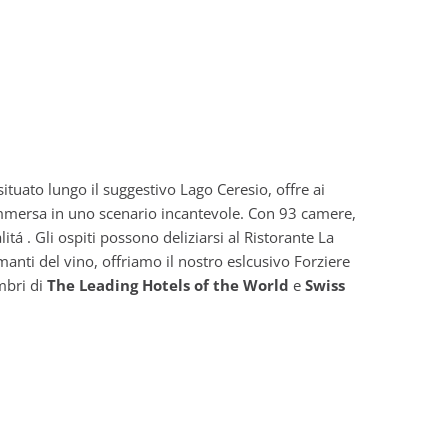
ituato lungo il suggestivo Lago Ceresio, offre ai
 immersa in uno scenario incantevole. Con 93 camere,
litá . Gli ospiti possono deliziarsi al Ristorante La
anti del vino, offriamo il nostro eslcusivo Forziere
embri di
The Leading Hotels of the World
e
Swiss