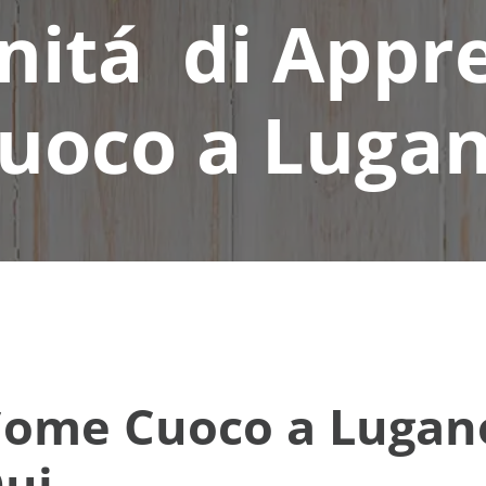
itá di Appr
uoco a Luga
Come Cuoco a Lugano
Qui