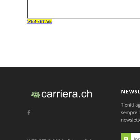
NEWSL
Tieniti a
sempre nu
newslett