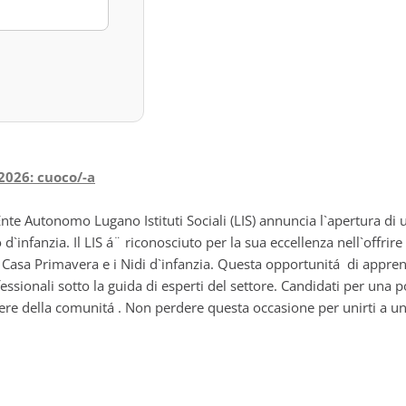
2026: cuoco/-a
Ente Autonomo Lugano Istituti Sociali (LIS) annuncia l`apertura di
d`infanzia. Il LIS á¨ riconosciuto per la sua eccellenza nell`offrire s
 la Casa Primavera e i Nidi d`infanzia. Questa opportunitá di appre
ssionali sotto la guida di esperti del settore. Candidati per una p
sere della comunitá . Non perdere questa occasione per unirti a un 