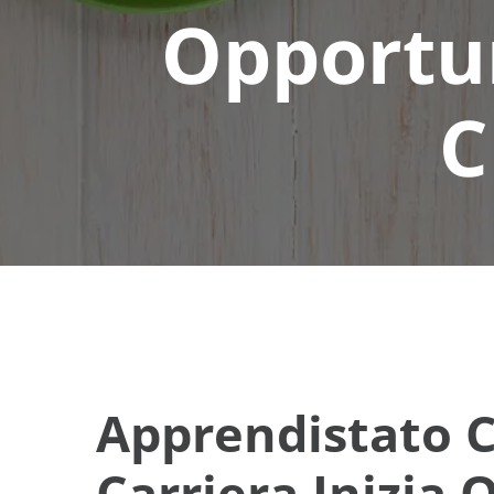
Opportun
C
Apprendistato 
Carriera Inizia 