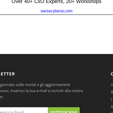
ETTER
ggiornato sulle novitá e gli aggiornamenti
I
ovi. Inserisci la tua e-mail e iscriviti alla nostra
B
er.
L
A
SOTTOSCRIVI