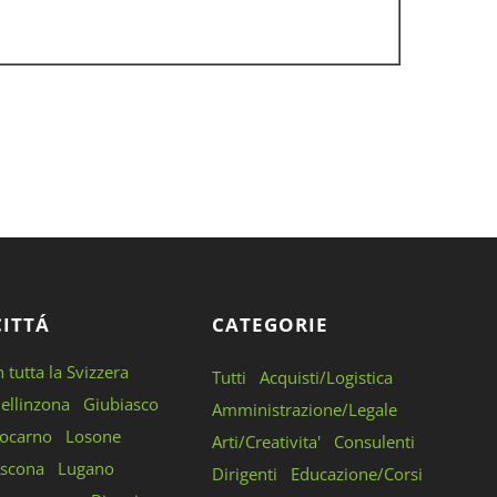
CITTÁ
CATEGORIE
n tutta la Svizzera
Tutti
Acquisti/Logistica
ellinzona
Giubiasco
Amministrazione/Legale
ocarno
Losone
Arti/Creativita'
Consulenti
scona
Lugano
Dirigenti
Educazione/Corsi