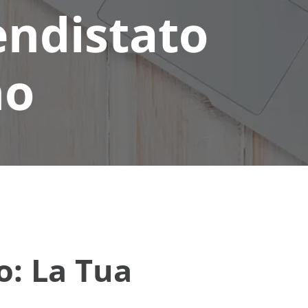
endistato
no
: La Tua