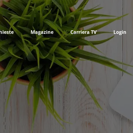
hieste
Magazine
Carriera TV
Login