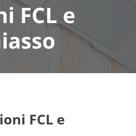
ni FCL e
hiasso
ioni FCL e