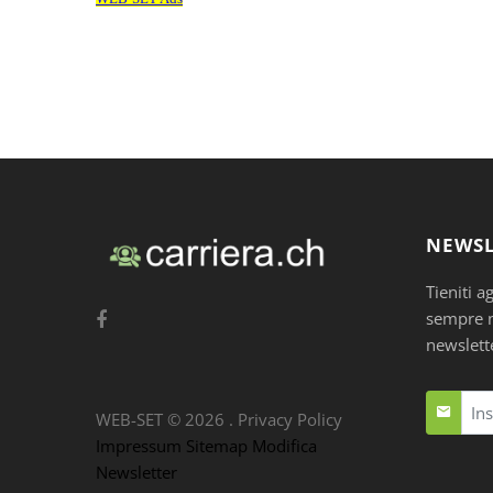
NEWSL
Tieniti a
sempre nu
newslett
WEB-SET ©
2026
.
Privacy Policy
Impressum
Sitemap
Modifica
Newsletter