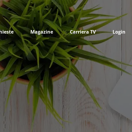
hieste
Magazine
Carriera TV
Login