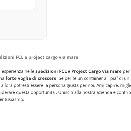
edizioni FCL e project cargo via mare
 esperienza nelle
spedizioni FCL
e
Project Cargo via mare
per 
una
forte voglia di crescere
. Se per te un container á¨ piá¹ di u
allora potresti essere la persona giusta per noi. Ami capire, migl
nsiderare questa opportunitá . Unisciti alla nostra azienda e contr
o entusiasmo.