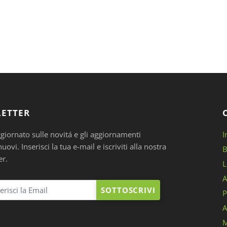
ETTER
ggiornato sulle novitá e gli aggiornamenti
I
ovi. Inserisci la tua e-mail e iscriviti alla nostra
B
er.
L
A
SOTTOSCRIVI
P
A
M