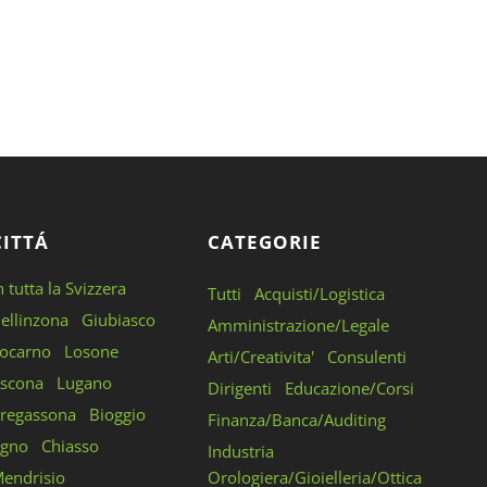
CITTÁ
CATEGORIE
n tutta la Svizzera
Tutti
Acquisti/Logistica
ellinzona
Giubiasco
Amministrazione/Legale
ocarno
Losone
Arti/Creativita'
Consulenti
scona
Lugano
Dirigenti
Educazione/Corsi
regassona
Bioggio
Finanza/Banca/Auditing
gno
Chiasso
Industria
endrisio
Orologiera/Gioielleria/Ottica