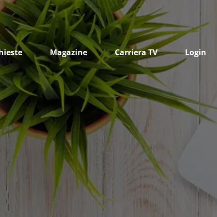
hieste
Magazine
Carriera TV
Login