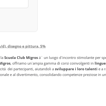
/d), disegno e pittura, 5%
 la
Scuola Club Migros
á¨ un luogo d`incontro stimolante per spe
Migros
, offriamo un`ampia gamma di corsi coinvolgenti in
lingue
acitá dei partecipanti, aiutandoli a
sviluppare i loro talenti
e a r
rsonale e al divertimento, consolidando competenze preziose in un