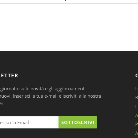
ETTER
ggiornato sulle novitá e gli aggiornamenti
I
ovi. Inserisci la tua e-mail e iscriviti alla nostra
B
er.
L
A
SOTTOSCRIVI
P
A