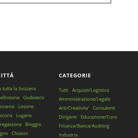
CITTÁ
CATEGORIE
n tutta la Svizzera
Tutti
Acquisti/Logistica
ellinzona
Giubiasco
Amministrazione/Legale
ocarno
Losone
Arti/Creativita'
Consulenti
scona
Lugano
Dirigenti
Educazione/Corsi
regassona
Bioggio
Finanza/Banca/Auditing
gno
Chiasso
Industria