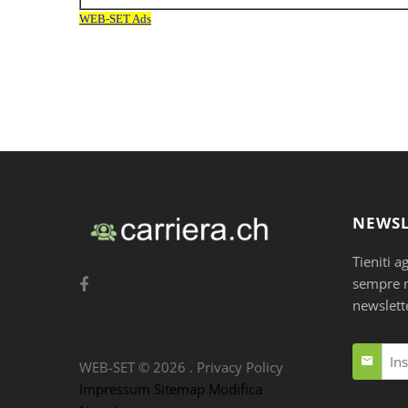
NEWSL
Tieniti a
sempre nu
newslett
WEB-SET ©
2026
.
Privacy Policy
Impressum
Sitemap
Modifica