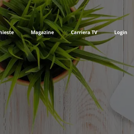
hieste
Magazine
Carriera TV
Login