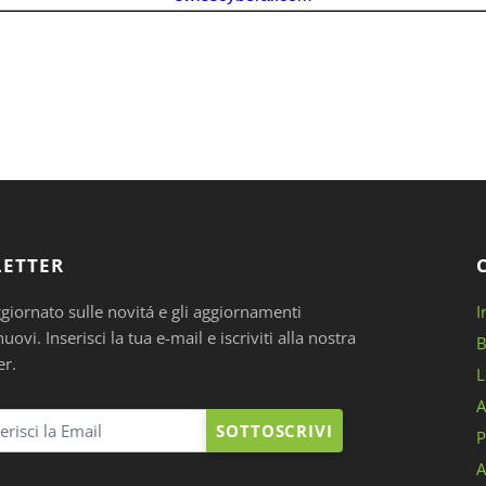
ETTER
ggiornato sulle novitá e gli aggiornamenti
I
ovi. Inserisci la tua e-mail e iscriviti alla nostra
B
er.
L
A
SOTTOSCRIVI
P
A