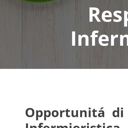
Res
Infer
Opportunitá di 
Infermieristica