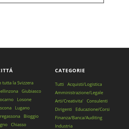
CITTÁ
CATEGORIE
n tutta la Svizzera
Tutti
Acquisti/Logistica
ellinzona
Giubiasco
Amministrazione/Legale
ocarno
Losone
Arti/Creativita'
Consulenti
scona
Lugano
Dirigenti
Educazione/Corsi
regassona
Bioggio
Finanza/Banca/Auditing
gno
Chiasso
Industria