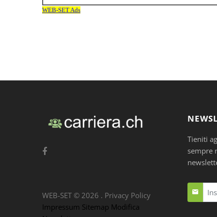
NEWSL
Tieniti a
sempre nu
newslett
WEB-SET ©
2026
.
Privacy Policy
Impressum
Sitemap
Modifica