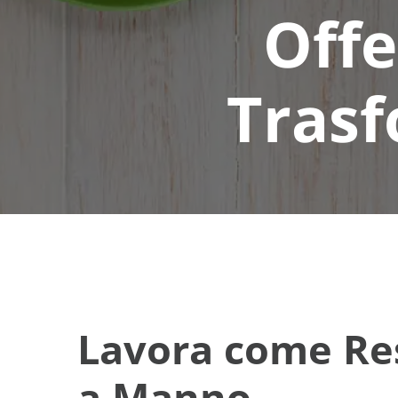
Offe
Trasf
Lavora come Res
a Manno