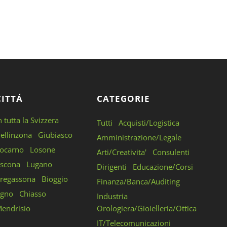
CITTÁ
CATEGORIE
n tutta la Svizzera
Tutti
Acquisti/Logistica
ellinzona
Giubiasco
Amministrazione/Legale
ocarno
Losone
Arti/Creativita'
Consulenti
scona
Lugano
Dirigenti
Educazione/Corsi
regassona
Bioggio
Finanza/Banca/Auditing
gno
Chiasso
Industria
endrisio
Orologiera/Gioielleria/Ottica
IT/Telecomunicazioni