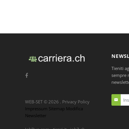
NEWSL
Tieniti a
sempre nu
newslett
WEB-SET ©
2026
.
Privacy Policy
Impressum
Sitemap
Modifica
Newsletter