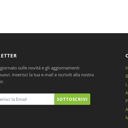
ETTER
ggiornato sulle novitá e gli aggiornamenti
I
ovi. Inserisci la tua e-mail e iscriviti alla nostra
B
er.
L
A
SOTTOSCRIVI
P
A
M