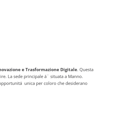
novazione e Trasformazione Digitale
. Questa
nire. La sede principale á¨ situata a Manno.
`opportunitá unica per coloro che desiderano