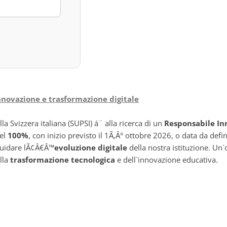
nnovazione e trasformazione digitale
la Svizzera italiana (SUPSI) á¨ alla ricerca di un
Responsabile In
del
100%
, con inizio previsto il 1Ã‚Â° ottobre 2026, o data da defi
 guidare lÃ¢Â€Â™
evoluzione digitale
della nostra istituzione. Un
lla
trasformazione tecnologica
e dell`innovazione educativa.