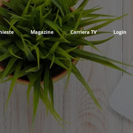
hieste
Magazine
Carriera TV
Login