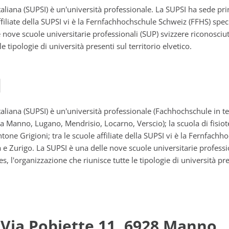
italiana (SUPSI) è un'università professionale. La SUPSI ha sede p
filiate della SUPSI vi è la Fernfachhochschule Schweiz (FFHS) specia
e nove scuole universitarie professionali (SUP) svizzere riconosciu
e tipologie di università presenti sul territorio elvetico.
I
italiana (SUPSI) è un'università professionale (Fachhochschule in t
a Manno, Lugano, Mendrisio, Locarno, Verscio); la scuola di fisio
ntone Grigioni; tra le scuole affiliate della SUPSI vi è la Fernfachh
a e Zurigo. La SUPSI è una delle nove scuole universitarie professi
, l'organizzazione che riunisce tutte le tipologie di università pres
 Via Pobiette 11, 6928 Manno