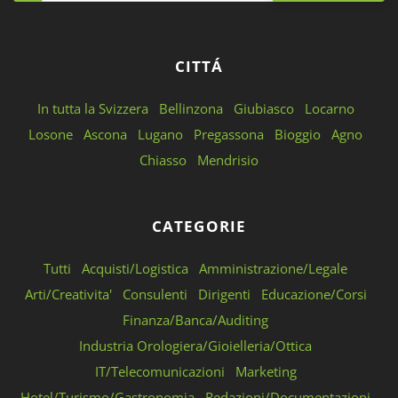
CITTÁ
In tutta la Svizzera
Bellinzona
Giubiasco
Locarno
Losone
Ascona
Lugano
Pregassona
Bioggio
Agno
Chiasso
Mendrisio
CATEGORIE
Tutti
Acquisti/Logistica
Amministrazione/Legale
Arti/Creativita'
Consulenti
Dirigenti
Educazione/Corsi
Finanza/Banca/Auditing
Industria Orologiera/Gioielleria/Ottica
IT/Telecomunicazioni
Marketing
Hotel/Turismo/Gastronomia
Redazioni/Documentazioni