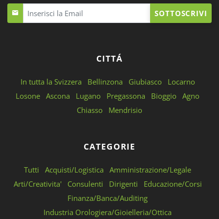
SOTTOSCRIVI
CITTÁ
In tutta la Svizzera
Bellinzona
Giubiasco
Locarno
Losone
Ascona
Lugano
Pregassona
Bioggio
Agno
Chiasso
Mendrisio
CATEGORIE
Tutti
Acquisti/Logistica
Amministrazione/Legale
Arti/Creativita'
Consulenti
Dirigenti
Educazione/Corsi
Finanza/Banca/Auditing
Industria Orologiera/Gioielleria/Ottica