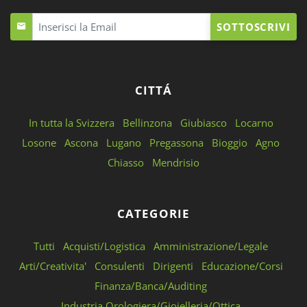
SOTTOSCRIVI
CITTÁ
In tutta la Svizzera
Bellinzona
Giubiasco
Locarno
Losone
Ascona
Lugano
Pregassona
Bioggio
Agno
Chiasso
Mendrisio
CATEGORIE
Tutti
Acquisti/Logistica
Amministrazione/Legale
Arti/Creativita'
Consulenti
Dirigenti
Educazione/Corsi
Finanza/Banca/Auditing
Industria Orologiera/Gioielleria/Ottica