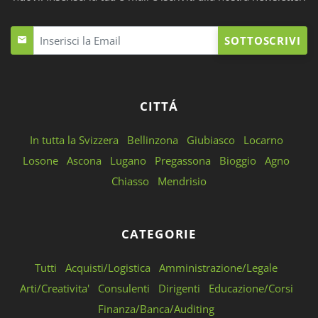
SOTTOSCRIVI
CITTÁ
In tutta la Svizzera
Bellinzona
Giubiasco
Locarno
Losone
Ascona
Lugano
Pregassona
Bioggio
Agno
Chiasso
Mendrisio
CATEGORIE
Tutti
Acquisti/Logistica
Amministrazione/Legale
Arti/Creativita'
Consulenti
Dirigenti
Educazione/Corsi
Finanza/Banca/Auditing