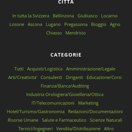
CITTÁ
In tutta la Svizzera
Bellinzona
Giubiasco
Locarno
Losone
Ascona
Lugano
Pregassona
Bioggio
Agno
Chiasso
Mendrisio
CATEGORIE
Tutti
Acquisti/Logistica
Amministrazione/Legale
Arti/Creativita'
Consulenti
Dirigenti
Educazione/Corsi
Finanza/Banca/Auditing
Industria Orologiera/Gioielleria/Ottica
IT/Telecomunicazioni
Marketing
Hotel/Turismo/Gastronomia
Redazioni/Documentazioni
Risorse Umane
Salute e Farmaceutico
Scienze Naturali
Tecnici/Ingegneri
Vendita/Distribuzione
Altro