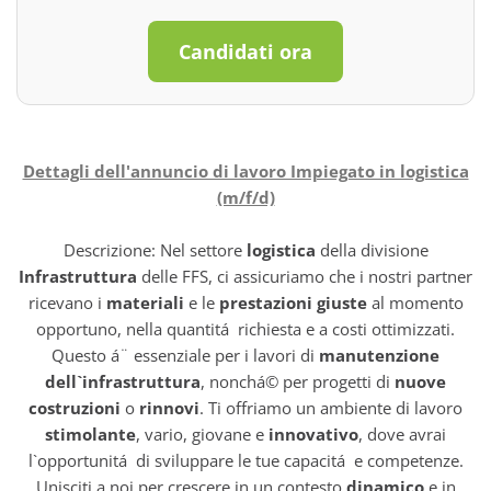
Candidati ora
Dettagli dell'annuncio di lavoro Impiegato in logistica
(m/f/d)
Descrizione: Nel settore
logistica
della divisione
Infrastruttura
delle FFS, ci assicuriamo che i nostri partner
ricevano i
materiali
e le
prestazioni giuste
al momento
opportuno, nella quantitá richiesta e a costi ottimizzati.
Questo á¨ essenziale per i lavori di
manutenzione
dell`infrastruttura
, nonchá© per progetti di
nuove
costruzioni
o
rinnovi
. Ti offriamo un ambiente di lavoro
stimolante
, vario, giovane e
innovativo
, dove avrai
l`opportunitá di sviluppare le tue capacitá e competenze.
Unisciti a noi per crescere in un contesto
dinamico
e in