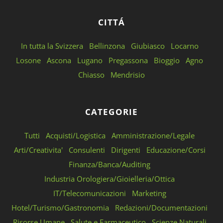
CITTÁ
In tutta la Svizzera
Bellinzona
Giubiasco
Locarno
Losone
Ascona
Lugano
Pregassona
Bioggio
Agno
Chiasso
Mendrisio
CATEGORIE
Tutti
Acquisti/Logistica
Amministrazione/Legale
Arti/Creativita'
Consulenti
Dirigenti
Educazione/Corsi
Finanza/Banca/Auditing
Industria Orologiera/Gioielleria/Ottica
IT/Telecomunicazioni
Marketing
Hotel/Turismo/Gastronomia
Redazioni/Documentazioni
Risorse Umane
Salute e Farmaceutico
Scienze Naturali