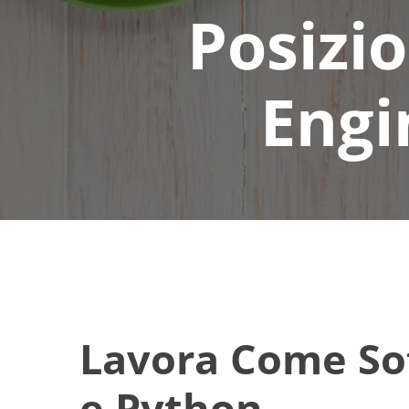
Posizi
Engi
Lavora Come Sof
e Python