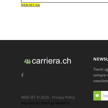
NEWSL
Tieniti a
sempre nu
newslett
WEB-SET ©
2026
.
Privacy Policy
Impressum
Sitemap
Modifica