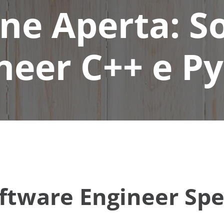
one Aperta: S
neer C++ e P
tware Engineer Spec