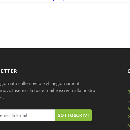
ETTER
ggiornato sulle novitá e gli aggiornamenti
I
ovi. Inserisci la tua e-mail e iscriviti alla nostra
B
er.
L
A
SOTTOSCRIVI
P
A