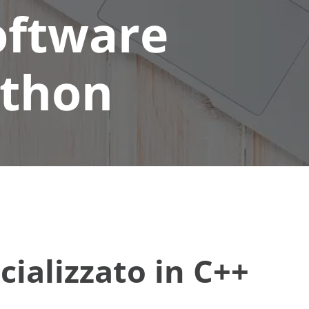
oftware
ython
ializzato in C++