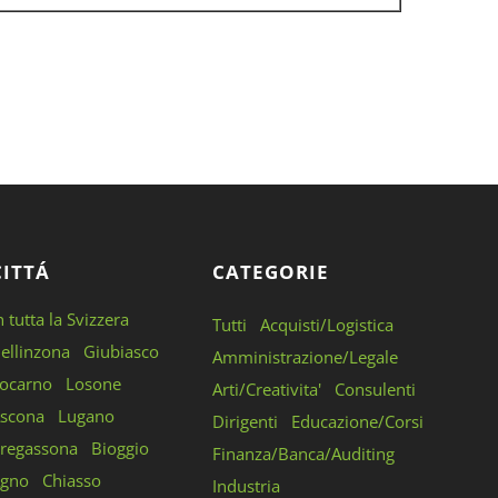
CITTÁ
CATEGORIE
n tutta la Svizzera
Tutti
Acquisti/Logistica
ellinzona
Giubiasco
Amministrazione/Legale
ocarno
Losone
Arti/Creativita'
Consulenti
scona
Lugano
Dirigenti
Educazione/Corsi
regassona
Bioggio
Finanza/Banca/Auditing
gno
Chiasso
Industria