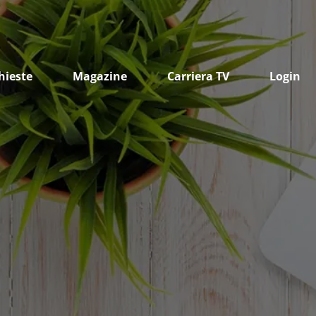
hieste
Magazine
Carriera TV
Login