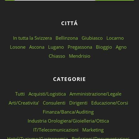
CITTÁ
In tutta la Svizzera
Bellinzona
Giubiasco
Locarno
Losone
Ascona
Lugano
Pregassona
Bioggio
Agno
Chiasso
Mendrisio
CATEGORIE
Tutti
Acquisti/Logistica
Amministrazione/Legale
Arti/Creativita'
Consulenti
Dirigenti
Educazione/Corsi
Finanza/Banca/Auditing
Industria Orologiera/Gioielleria/Ottica
IT/Telecomunicazioni
Marketing
Hotel/Turismo/Gastronomia
Redazioni/Documentazioni