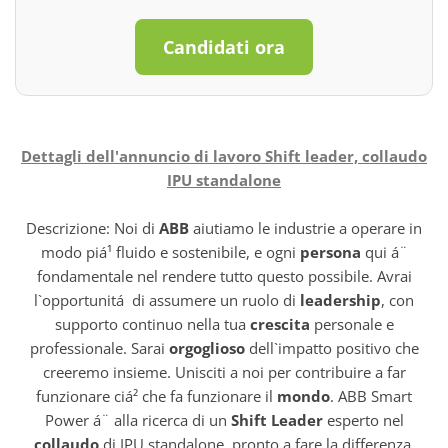
Candidati ora
Dettagli dell'annuncio di lavoro Shift leader, collaudo
IPU standalone
Descrizione: Noi di
ABB
aiutiamo le industrie a operare in
modo piá¹ fluido e sostenibile, e ogni
persona
qui á¨
fondamentale nel rendere tutto questo possibile. Avrai
l`opportunitá di assumere un ruolo di
leadership
, con
supporto continuo nella tua
crescita
personale e
professionale. Sarai
orgoglioso
dell`impatto positivo che
creeremo insieme. Unisciti a noi per contribuire a far
funzionare ciá² che fa funzionare il
mondo
. ABB Smart
Power á¨ alla ricerca di un
Shift Leader
esperto nel
collaudo
di IPU standalone, pronto a fare la differenza.