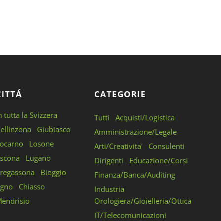
CITTÁ
CATEGORIE
n tutta la Svizzera
Tutti
Acquisti/Logistica
ellinzona
Giubiasco
Amministrazione/Legale
ocarno
Losone
Arti/Creativita'
Consulenti
scona
Lugano
Dirigenti
Educazione/Corsi
regassona
Bioggio
Finanza/Banca/Auditing
gno
Chiasso
Industria
endrisio
Orologiera/Gioielleria/Ottica
IT/Telecomunicazioni