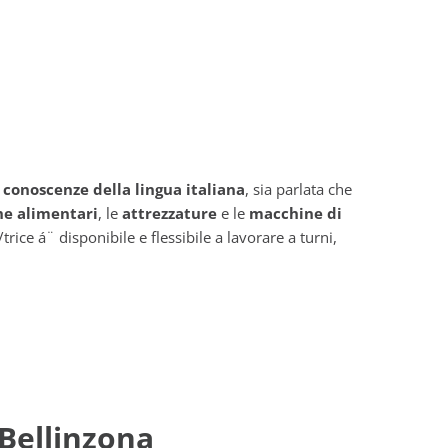
 conoscenze della lingua italiana
, sia parlata che
he alimentari
, le
attrezzature
e le
macchine di
/trice á¨ disponibile e flessibile a lavorare a turni,
 Bellinzona