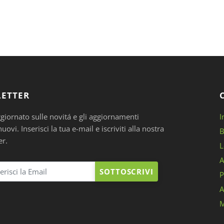
ETTER
ggiornato sulle novitá e gli aggiornamenti
I
ovi. Inserisci la tua e-mail e iscriviti alla nostra
B
er.
L
A
SOTTOSCRIVI
P
A
M