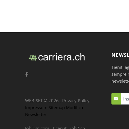
NEWSL
Tieniti a
sempre nu
newslett
WEB-SET ©
2026
.
Privacy Policy
Impressum
Sitemap
Modifica
Newsletter
JobDyn.com
-
ticari.it
-
job7.ch
-