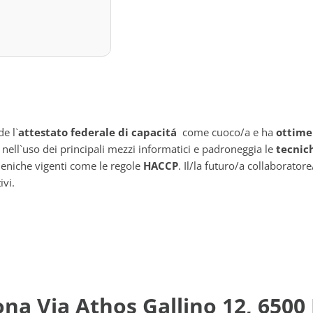
e l`
attestato federale di capacitá
come cuoco/a e ha
ottime
e nell`uso dei principali mezzi informatici e padroneggia le
tecnic
ieniche vigenti come le regole
HACCP
. Il/la futuro/a collaboratore
ivi.
ona Via Athos Gallino 12, 6500