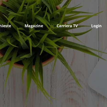
hieste
Magazine
Carriera TV
Login