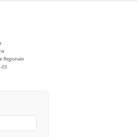
a
na
e Regionale
-05