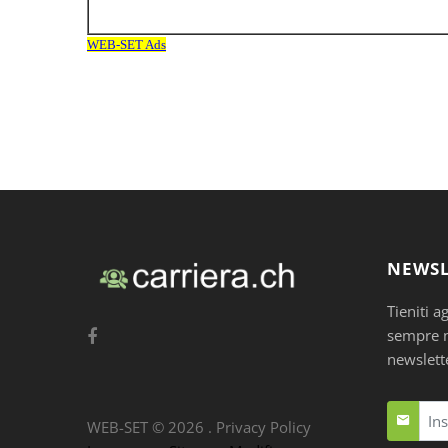
NEWSL
Tieniti a
sempre nu
newslett
WEB-SET ©
2026
.
Privacy Policy