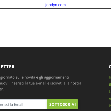
ETTER
ggiornato sulle novitá e gli aggiornamenti
I
ovi. Inserisci la tua e-mail e iscriviti alla nostra
B
er.
L
A
SOTTOSCRIVI
P