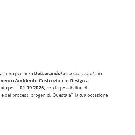
carriera per un/a
Dottorando/a
specializzato/a in
mento Ambiente Costruzioni e Design
a
sata per il
01.09.2026
, con la possibilitá di
a e dei processi orogenici. Questa á¨ la tua occasione