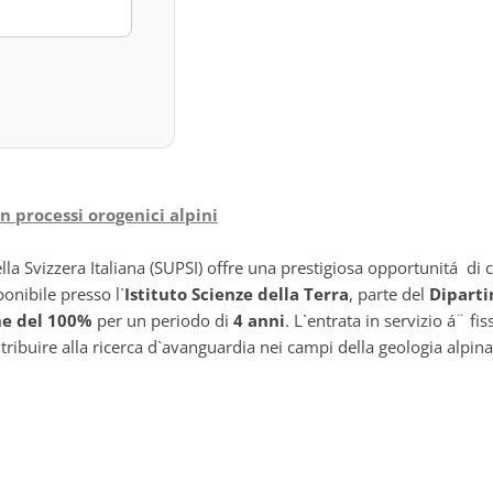
n processi orogenici alpini
lla Svizzera Italiana (SUPSI) offre una prestigiosa opportunitá di 
onibile presso l`
Istituto Scienze della Terra
, parte del
Diparti
ne del 100%
per un periodo di
4 anni
. L`entrata in servizio á¨ fis
ntribuire alla ricerca d`avanguardia nei campi della geologia alpin