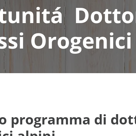
unitá Dotto
ssi Orogenici 
tro programma di dot
ci alpini