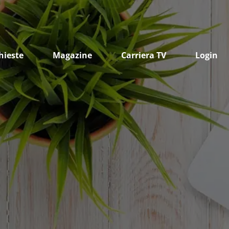
hieste
Magazine
Carriera TV
Login