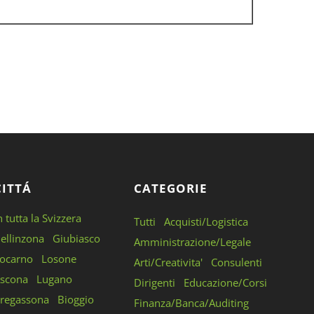
CITTÁ
CATEGORIE
n tutta la Svizzera
Tutti
Acquisti/Logistica
ellinzona
Giubiasco
Amministrazione/Legale
ocarno
Losone
Arti/Creativita'
Consulenti
scona
Lugano
Dirigenti
Educazione/Corsi
regassona
Bioggio
Finanza/Banca/Auditing