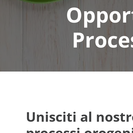
Opport
Proce
Unisciti al nos
processi orogeni