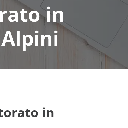
rato in
Alpini
torato in