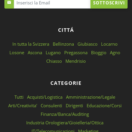
SOTTOSCRIVI
CITTÁ
In tutta la Svizzera
Bellinzona
Giubiasco
Locarno
Losone
Ascona
Lugano
Pregassona
Bioggio
Agno
Chiasso
Mendrisio
CATEGORIE
Tutti
Acquisti/Logistica
Amministrazione/Legale
Arti/Creativita'
Consulenti
Dirigenti
Educazione/Corsi
Finanza/Banca/Auditing
Industria Orologiera/Gioielleria/Ottica
IT/Telecomunicazioni
Marketing