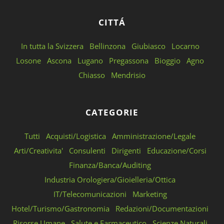
CITTÁ
In tutta la Svizzera
Bellinzona
Giubiasco
Locarno
Losone
Ascona
Lugano
Pregassona
Bioggio
Agno
Chiasso
Mendrisio
CATEGORIE
Tutti
Acquisti/Logistica
Amministrazione/Legale
Arti/Creativita'
Consulenti
Dirigenti
Educazione/Corsi
Finanza/Banca/Auditing
Industria Orologiera/Gioielleria/Ottica
IT/Telecomunicazioni
Marketing
Hotel/Turismo/Gastronomia
Redazioni/Documentazioni
Risorse Umane
Salute e Farmaceutico
Scienze Naturali