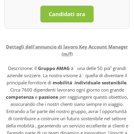
Candidati ora
Dettagli dell'annuncio di lavoro Key Account Manager
(m/f)
Descrizione: Il
Gruppo AMAG
á¨ una delle 50 piá¹ grandi
aziende svizzere. La nostra visione á¨ quella di diventare il
principale fornitore di
mobilitá individuale sostenibile
.
Circa 7600 dipendenti lavorano ogni giorno con grande
competenza
e
passione
per raggiungere questo obiettivo,
assicurando che i nostri clienti siano sempre in viaggio.
Entrando a far parte del nostro gruppo, avrai l`opportunitá
di contribuire a costruire un futuro sostenibile nel settore
della mobilitá , garantendo un servizio eccellente ai clienti e
facendo parte di un team dinamico e innovativo. Unisciti a