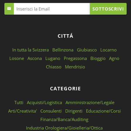
SOTTOSCRIVI
CITTÁ
In tutta la Svizzera
Bellinzona
Giubiasco
Locarno
Losone
Ascona
Lugano
Pregassona
Bioggio
Agno
Chiasso
Mendrisio
CATEGORIE
Tutti
Acquisti/Logistica
Amministrazione/Legale
Arti/Creativita'
Consulenti
Dirigenti
Educazione/Corsi
Finanza/Banca/Auditing
Industria Orologiera/Gioielleria/Ottica