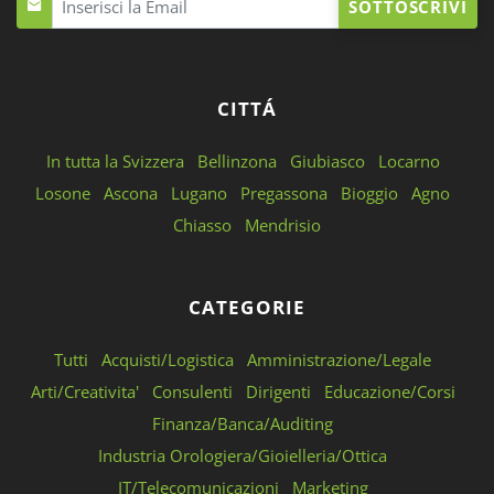
SOTTOSCRIVI
CITTÁ
In tutta la Svizzera
Bellinzona
Giubiasco
Locarno
Losone
Ascona
Lugano
Pregassona
Bioggio
Agno
Chiasso
Mendrisio
CATEGORIE
Tutti
Acquisti/Logistica
Amministrazione/Legale
Arti/Creativita'
Consulenti
Dirigenti
Educazione/Corsi
Finanza/Banca/Auditing
Industria Orologiera/Gioielleria/Ottica
IT/Telecomunicazioni
Marketing