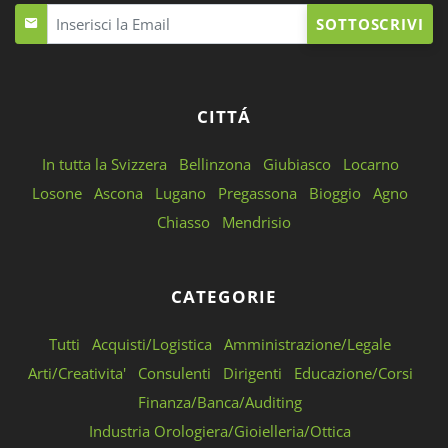
SOTTOSCRIVI
CITTÁ
In tutta la Svizzera
Bellinzona
Giubiasco
Locarno
Losone
Ascona
Lugano
Pregassona
Bioggio
Agno
Chiasso
Mendrisio
CATEGORIE
Tutti
Acquisti/Logistica
Amministrazione/Legale
Arti/Creativita'
Consulenti
Dirigenti
Educazione/Corsi
Finanza/Banca/Auditing
Industria Orologiera/Gioielleria/Ottica