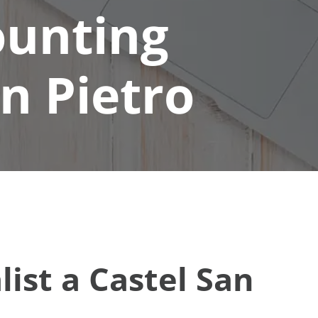
ounting
an Pietro
ist a Castel San