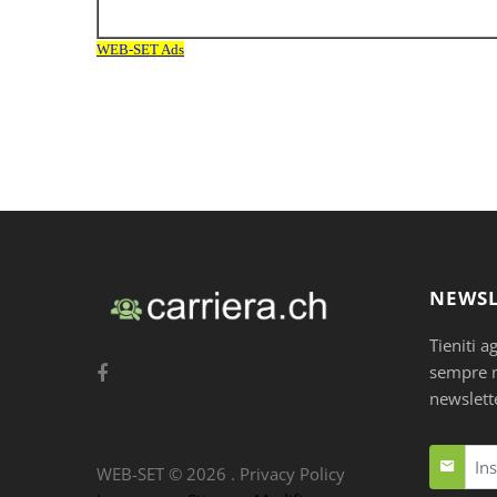
NEWSL
Tieniti a
sempre nu
newslett
WEB-SET ©
2026
.
Privacy Policy