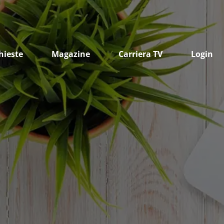
hieste
Magazine
Carriera TV
Login