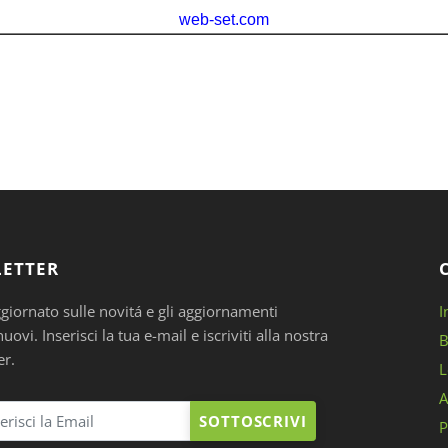
ETTER
ggiornato sulle novitá e gli aggiornamenti
I
ovi. Inserisci la tua e-mail e iscriviti alla nostra
B
er.
L
A
SOTTOSCRIVI
P