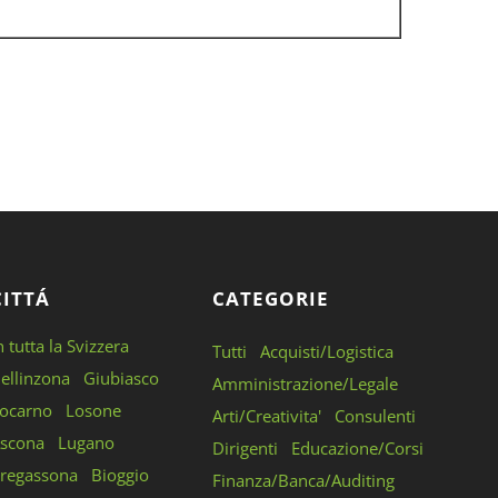
CITTÁ
CATEGORIE
n tutta la Svizzera
Tutti
Acquisti/Logistica
ellinzona
Giubiasco
Amministrazione/Legale
ocarno
Losone
Arti/Creativita'
Consulenti
scona
Lugano
Dirigenti
Educazione/Corsi
regassona
Bioggio
Finanza/Banca/Auditing