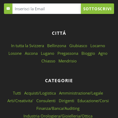
SOTTOSCRIVI
CITTÁ
In tutta la Svizzera
Bellinzona
Giubiasco
Locarno
Losone
Ascona
Lugano
Pregassona
Bioggio
Agno
Chiasso
Mendrisio
CATEGORIE
Tutti
Acquisti/Logistica
Amministrazione/Legale
Arti/Creativita'
Consulenti
Dirigenti
Educazione/Corsi
Finanza/Banca/Auditing
Industria Orologiera/Gioielleria/Ottica