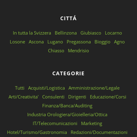
CITTÁ
In tutta la Svizzera
Bellinzona
Giubiasco
Locarno
Losone
Ascona
Lugano
Pregassona
Bioggio
Agno
Chiasso
Mendrisio
CATEGORIE
Tutti
Acquisti/Logistica
Amministrazione/Legale
Arti/Creativita'
Consulenti
Dirigenti
Educazione/Corsi
Finanza/Banca/Auditing
Industria Orologiera/Gioielleria/Ottica
IT/Telecomunicazioni
Marketing
Hotel/Turismo/Gastronomia
Redazioni/Documentazioni