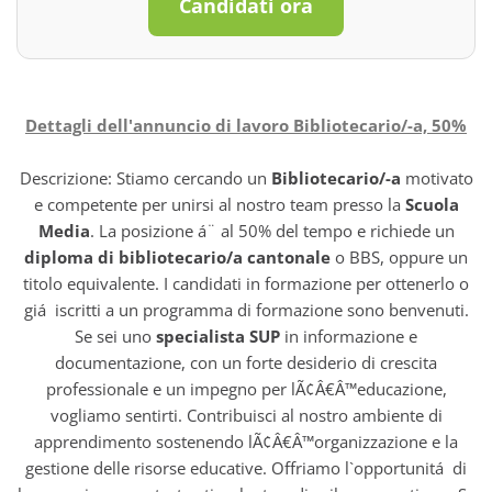
Candidati ora
Dettagli dell'annuncio di lavoro Bibliotecario/-a, 50%
Descrizione: Stiamo cercando un
Bibliotecario/-a
motivato
e competente per unirsi al nostro team presso la
Scuola
Media
. La posizione á¨ al 50% del tempo e richiede un
diploma di bibliotecario/a cantonale
o BBS, oppure un
titolo equivalente. I candidati in formazione per ottenerlo o
giá iscritti a un programma di formazione sono benvenuti.
Se sei uno
specialista SUP
in informazione e
documentazione, con un forte desiderio di crescita
professionale e un impegno per lÃ¢Â€Â™educazione,
vogliamo sentirti. Contribuisci al nostro ambiente di
apprendimento sostenendo lÃ¢Â€Â™organizzazione e la
gestione delle risorse educative. Offriamo l`opportunitá di