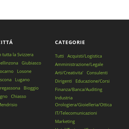
CITTÁ
CATEGORIE
n tutta la Svizzera
Tutti
Acquisti/Logistica
ellinzona
Giubiasco
Amministrazione/Legale
ocarno
Losone
Arti/Creativita'
Consulenti
scona
Lugano
Dirigenti
Educazione/Corsi
regassona
Bioggio
Finanza/Banca/Auditing
gno
Chiasso
Industria
endrisio
Orologiera/Gioielleria/Ottica
IT/Telecomunicazioni
Marketing