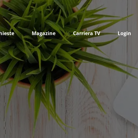
hieste
Magazine
Carriera TV
Login