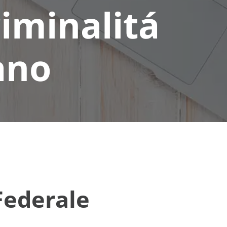
riminalitá
ano
Federale