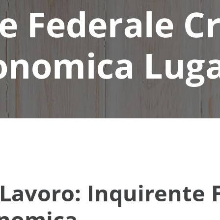
e Federale C
onomica Lug
Lavoro: Inquirente 
onomica