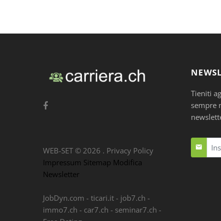
NEWSL
Tieniti a
sempre nu
newslett
WEB-SET ©
2026
.
Privacy Policy
Impressum
Sitemap
Modifica
Newsletter
JobDyn.com
-
ticari.it
-
job7.ch
-
immo7.ch
-
car7.ch
-
seminar7.ch
-