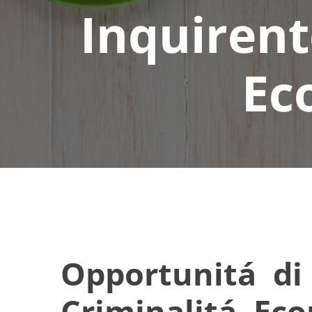
Inquirent
Ec
Opportunitá di 
Criminalitá Ec