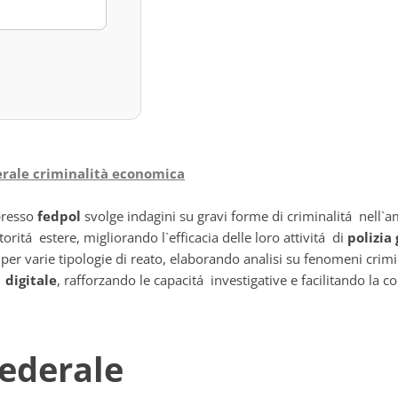
derale criminalità economica
presso
fedpol
svolge indagini su gravi forme di criminalitá nell`
oritá estere, migliorando l`efficacia delle loro attivitá di
polizia 
per varie tipologie di reato, elaborando analisi su fenomeni crimina
 digitale
, rafforzando le capacitá investigative e facilitando la c
ederale