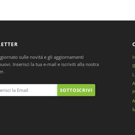
ETTER
ggiornato sulle novitá e gli aggiornamenti
I
ovi. Inserisci la tua e-mail e iscriviti alla nostra
B
er.
L
A
SOTTOSCRIVI
P
A
M