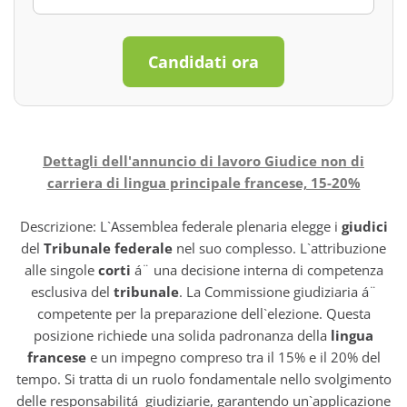
Candidati ora
Dettagli dell'annuncio di lavoro Giudice non di
carriera di lingua principale francese, 15-20%
Descrizione: L`Assemblea federale plenaria elegge i
giudici
del
Tribunale federale
nel suo complesso. L`attribuzione
alle singole
corti
á¨ una decisione interna di competenza
esclusiva del
tribunale
. La Commissione giudiziaria á¨
competente per la preparazione dell`elezione. Questa
posizione richiede una solida padronanza della
lingua
francese
e un impegno compreso tra il 15% e il 20% del
tempo. Si tratta di un ruolo fondamentale nello svolgimento
delle responsabilitá giudiziarie, garantendo un`applicazione