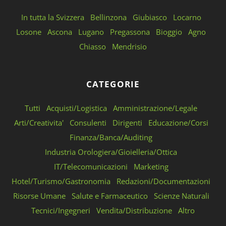
In tutta la Svizzera
Bellinzona
Giubiasco
Locarno
Losone
Ascona
Lugano
Pregassona
Bioggio
Agno
Chiasso
Mendrisio
CATEGORIE
Tutti
Acquisti/Logistica
Amministrazione/Legale
Arti/Creativita'
Consulenti
Dirigenti
Educazione/Corsi
Finanza/Banca/Auditing
Industria Orologiera/Gioielleria/Ottica
IT/Telecomunicazioni
Marketing
Hotel/Turismo/Gastronomia
Redazioni/Documentazioni
Risorse Umane
Salute e Farmaceutico
Scienze Naturali
Tecnici/Ingegneri
Vendita/Distribuzione
Altro