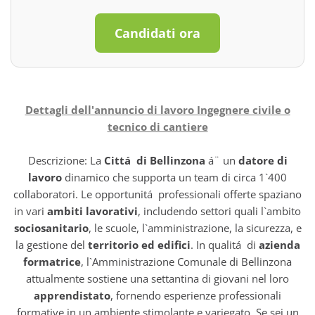
Candidati ora
Dettagli dell'annuncio di lavoro Ingegnere civile o
tecnico di cantiere
Descrizione: La
Cittá di Bellinzona
á¨ un
datore di
lavoro
dinamico che supporta un team di circa 1`400
collaboratori. Le opportunitá professionali offerte spaziano
in vari
ambiti lavorativi
, includendo settori quali l`ambito
sociosanitario
, le scuole, l`amministrazione, la sicurezza, e
la gestione del
territorio ed edifici
. In qualitá di
azienda
formatrice
, l`Amministrazione Comunale di Bellinzona
attualmente sostiene una settantina di giovani nel loro
apprendistato
, fornendo esperienze professionali
formative in un ambiente stimolante e variegato. Se sei un