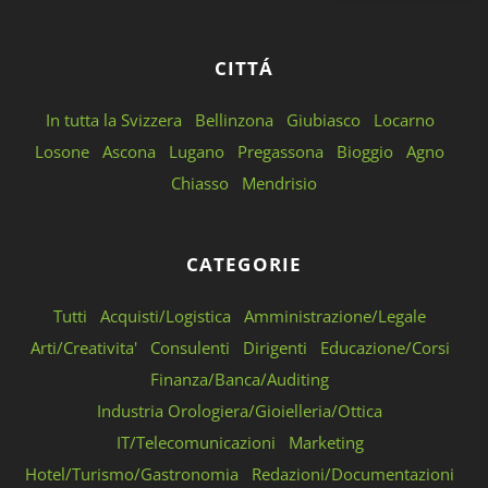
CITTÁ
In tutta la Svizzera
Bellinzona
Giubiasco
Locarno
Losone
Ascona
Lugano
Pregassona
Bioggio
Agno
Chiasso
Mendrisio
CATEGORIE
Tutti
Acquisti/Logistica
Amministrazione/Legale
Arti/Creativita'
Consulenti
Dirigenti
Educazione/Corsi
Finanza/Banca/Auditing
Industria Orologiera/Gioielleria/Ottica
IT/Telecomunicazioni
Marketing
Hotel/Turismo/Gastronomia
Redazioni/Documentazioni