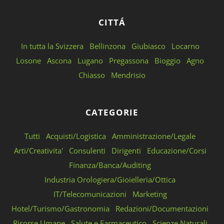
CITTÁ
In tutta la Svizzera
Bellinzona
Giubiasco
Locarno
Losone
Ascona
Lugano
Pregassona
Bioggio
Agno
Chiasso
Mendrisio
CATEGORIE
Tutti
Acquisti/Logistica
Amministrazione/Legale
Arti/Creativita'
Consulenti
Dirigenti
Educazione/Corsi
Finanza/Banca/Auditing
Industria Orologiera/Gioielleria/Ottica
IT/Telecomunicazioni
Marketing
Hotel/Turismo/Gastronomia
Redazioni/Documentazioni
Risorse Umane
Salute e Farmaceutico
Scienze Naturali