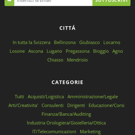
SOTTOSCRIVI
CITTÁ
In tutta la Svizzera
Bellinzona
Giubiasco
Locarno
Losone
Ascona
Lugano
Pregassona
Bioggio
Agno
Chiasso
Mendrisio
CATEGORIE
Tutti
Acquisti/Logistica
Amministrazione/Legale
Arti/Creativita'
Consulenti
Dirigenti
Educazione/Corsi
Finanza/Banca/Auditing
Industria Orologiera/Gioielleria/Ottica
IT/Telecomunicazioni
Marketing