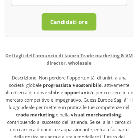
Candidati ora
Dettagli dell'annuncio di lavoro Trade marketing & VM
director, wholesale
Descrizione: Non perdere l`opportunitá di unirti a una
societá globale
progressista
e
sostenibile
, attivamente
alla ricerca di nuove
sfide
e
opportunitá
per crescere in un
mercato competitivo e impegnativo. Guess Europe Sagl á¨ il
luogo ideale per mettere in pratica le tue competenze nel
trade marketing
e nella
visual merchandising
,
contribuendo al successo dell`azienda. Se sei alla ricerca di
una carriera dinamica e appassionante, entra a far parte
della nostra squadra e aiuta a modellare il futuro del