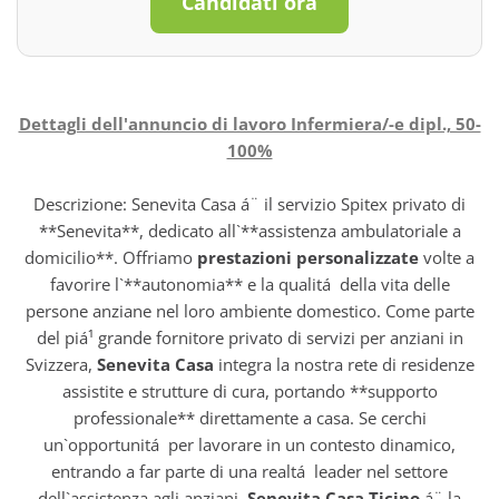
Candidati ora
Dettagli dell'annuncio di lavoro Infermiera/-e dipl., 50-
100%
Descrizione: Senevita Casa á¨ il servizio Spitex privato di
**Senevita**, dedicato all`**assistenza ambulatoriale a
domicilio**. Offriamo
prestazioni personalizzate
volte a
favorire l`**autonomia** e la qualitá della vita delle
persone anziane nel loro ambiente domestico. Come parte
del piá¹ grande fornitore privato di servizi per anziani in
Svizzera,
Senevita Casa
integra la nostra rete di residenze
assistite e strutture di cura, portando **supporto
professionale** direttamente a casa. Se cerchi
un`opportunitá per lavorare in un contesto dinamico,
entrando a far parte di una realtá leader nel settore
dell`assistenza agli anziani,
Senevita Casa Ticino
á¨ la