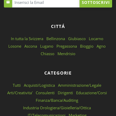
SOTTOSCRIVI
CITTÁ
In tutta la Svizzera
Bellinzona
Giubiasco
Locarno
Losone
Ascona
Lugano
Pregassona
Bioggio
Agno
Chiasso
Mendrisio
CATEGORIE
Tutti
Acquisti/Logistica
Amministrazione/Legale
Arti/Creativita'
Consulenti
Dirigenti
Educazione/Corsi
Finanza/Banca/Auditing
Industria Orologiera/Gioielleria/Ottica
IT/Telecomunicazioni
Marketing