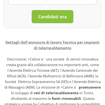
Candidati ora
Dettagli dell'annuncio di lavoro Tecnico per impianti
di teleriscaldamento
Descrizione: +Calore á¨ una societá di servizi innovativa
creata grazie alla collaborazione tra importanti enti, come
l`Azienda Elettrica Ticinese (AET), l`Azienda Cantonale dei
Rifiuti (ACR), l`Azienda Multiservizi di Bellinzona (AMB), la
Societá Elettrica Sopracenerina SA (SES) e l`Azienda Elettrica
di Massagno (AEM). La missione di +Calore á¨
promuovere
lo sviluppo di
reti di teleriscaldamento
in Ticino,
sfruttando al massimo le
fonti rinnovabili
. Questa
strategica unione ha l`obiettivo di migliorare la sostenibilitá