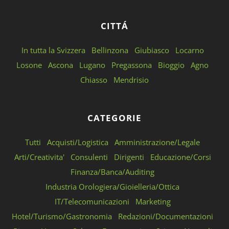
CITTÁ
In tutta la Svizzera
Bellinzona
Giubiasco
Locarno
Losone
Ascona
Lugano
Pregassona
Bioggio
Agno
Chiasso
Mendrisio
CATEGORIE
Tutti
Acquisti/Logistica
Amministrazione/Legale
Arti/Creativita'
Consulenti
Dirigenti
Educazione/Corsi
Finanza/Banca/Auditing
Industria Orologiera/Gioielleria/Ottica
IT/Telecomunicazioni
Marketing
Hotel/Turismo/Gastronomia
Redazioni/Documentazioni