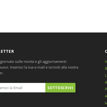
ETTER
ggiornato sulle novitá e gli aggiornamenti
I
ovi. Inserisci la tua e-mail e iscriviti alla nostra
B
er.
L
A
SOTTOSCRIVI
P
A
M