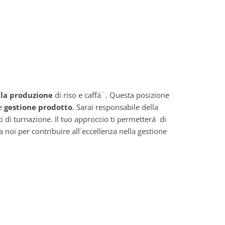
lla produzione
di riso e caffá¨. Questa posizione
e
gestione prodotto
. Sarai responsabile della
ti di turnazione. Il tuo approccio ti permetterá di
a noi per contribuire all`eccellenza nella gestione