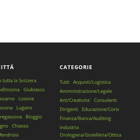
CITTÁ
CATEGORIE
n tutta la Svizzera
Tutti
Acquisti/Logistica
ellinzona
Giubiasco
Amministrazione/Legale
ocarno
Losone
Arti/Creativita'
Consulenti
scona
Lugano
Dirigenti
Educazione/Corsi
regassona
Bioggio
Finanza/Banca/Auditing
gno
Chiasso
Industria
endrisio
Orologiera/Gioielleria/Ottica