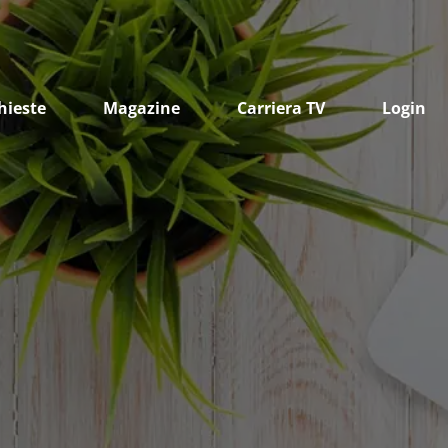
hieste
Magazine
Carriera TV
Login