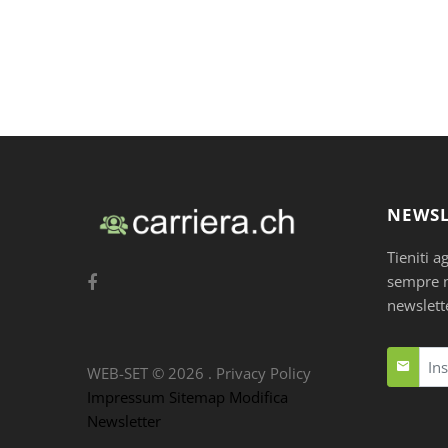
NEWSL
Tieniti a
sempre nu
newslett
WEB-SET ©
2026
.
Privacy Policy
Impressum
Sitemap
Modifica
Newsletter