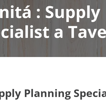
itá : Supply
cialist a Tav
ply Planning Specia