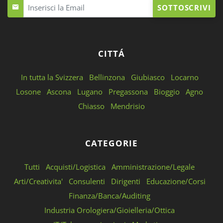
SOTTOSCRIVI
CITTÁ
In tutta la Svizzera
Bellinzona
Giubiasco
Locarno
Losone
Ascona
Lugano
Pregassona
Bioggio
Agno
Chiasso
Mendrisio
CATEGORIE
Tutti
Acquisti/Logistica
Amministrazione/Legale
Arti/Creativita'
Consulenti
Dirigenti
Educazione/Corsi
Finanza/Banca/Auditing
Industria Orologiera/Gioielleria/Ottica