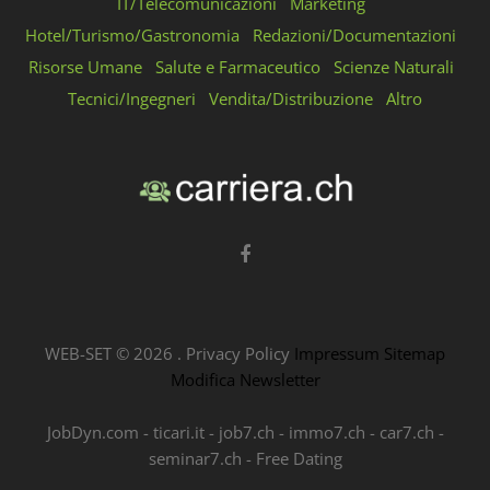
IT/Telecomunicazioni
Marketing
Hotel/Turismo/Gastronomia
Redazioni/Documentazioni
Risorse Umane
Salute e Farmaceutico
Scienze Naturali
Tecnici/Ingegneri
Vendita/Distribuzione
Altro
WEB-SET ©
2026
.
Privacy Policy
Impressum
Sitemap
Modifica Newsletter
JobDyn.com
-
ticari.it
-
job7.ch
-
immo7.ch
-
car7.ch
-
seminar7.ch
-
Free Dating