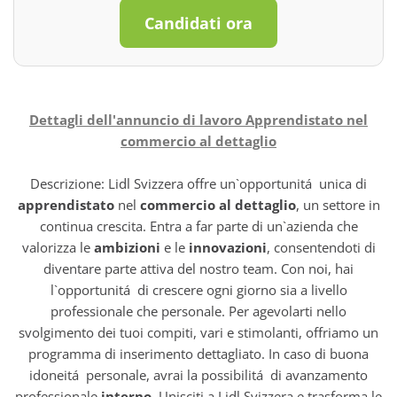
Candidati ora
Dettagli dell'annuncio di lavoro Apprendistato nel
commercio al dettaglio
Descrizione: Lidl Svizzera offre un`opportunitá unica di
apprendistato
nel
commercio al dettaglio
, un settore in
continua crescita. Entra a far parte di un`azienda che
valorizza le
ambizioni
e le
innovazioni
, consentendoti di
diventare parte attiva del nostro team. Con noi, hai
l`opportunitá di crescere ogni giorno sia a livello
professionale che personale. Per agevolarti nello
svolgimento dei tuoi compiti, vari e stimolanti, offriamo un
programma di inserimento dettagliato. In caso di buona
idoneitá personale, avrai la possibilitá di avanzamento
professionale
interno
. Unisciti a Lidl Svizzera e trasforma le