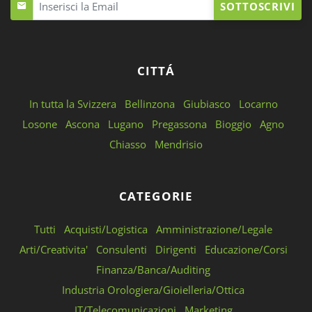
SOTTOSCRIVI
CITTÁ
In tutta la Svizzera
Bellinzona
Giubiasco
Locarno
Losone
Ascona
Lugano
Pregassona
Bioggio
Agno
Chiasso
Mendrisio
CATEGORIE
Tutti
Acquisti/Logistica
Amministrazione/Legale
Arti/Creativita'
Consulenti
Dirigenti
Educazione/Corsi
Finanza/Banca/Auditing
Industria Orologiera/Gioielleria/Ottica
IT/Telecomunicazioni
Marketing