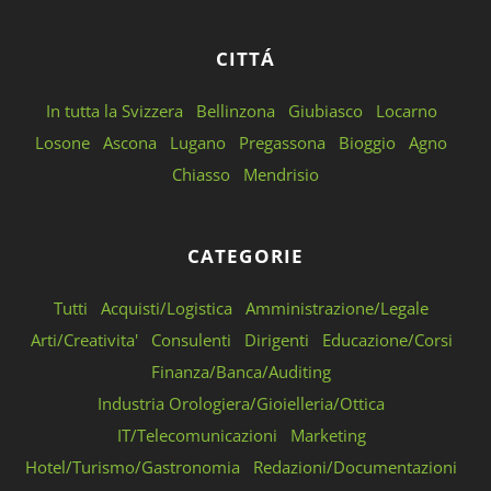
CITTÁ
In tutta la Svizzera
Bellinzona
Giubiasco
Locarno
Losone
Ascona
Lugano
Pregassona
Bioggio
Agno
Chiasso
Mendrisio
CATEGORIE
Tutti
Acquisti/Logistica
Amministrazione/Legale
Arti/Creativita'
Consulenti
Dirigenti
Educazione/Corsi
Finanza/Banca/Auditing
Industria Orologiera/Gioielleria/Ottica
IT/Telecomunicazioni
Marketing
Hotel/Turismo/Gastronomia
Redazioni/Documentazioni